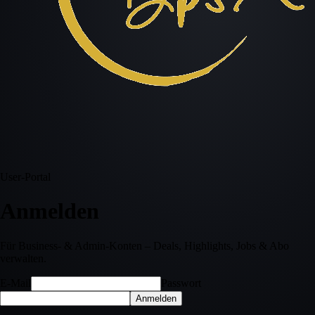
User-Portal
Anmelden
Für Business- & Admin-Konten – Deals, Highlights, Jobs & Abo
verwalten.
E-Mail
Passwort
Anmelden