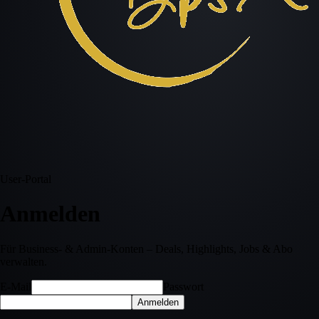
User-Portal
Anmelden
Für Business- & Admin-Konten – Deals, Highlights, Jobs & Abo
verwalten.
E-Mail
Passwort
Anmelden