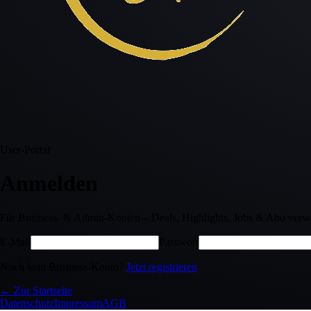
User-Portal
Anmelden
Für Business- & Admin-Konten – Deals, Highlights, Jobs & Abo verwa
E-Mail
Passwort
Noch kein Business-Konto?
Jetzt registrieren
← Zur Startseite
Datenschutz
Impressum
AGB