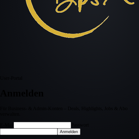
User-Portal
Anmelden
Für Business- & Admin-Konten – Deals, Highlights, Jobs & Abo
verwalten.
E-Mail
Passwort
Anmelden