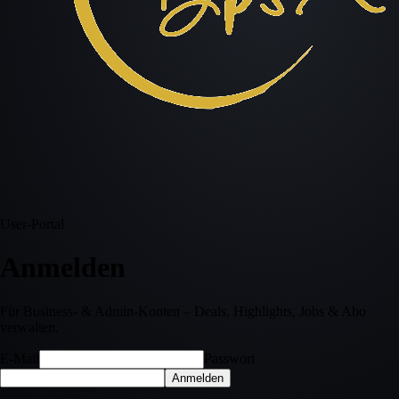
User-Portal
Anmelden
Für Business- & Admin-Konten – Deals, Highlights, Jobs & Abo
verwalten.
E-Mail
Passwort
Anmelden