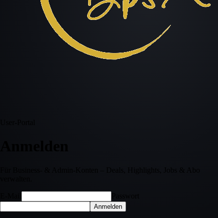
User-Portal
Anmelden
Für Business- & Admin-Konten – Deals, Highlights, Jobs & Abo
verwalten.
E-Mail
Passwort
Anmelden