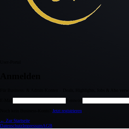
User-Portal
Anmelden
Für Business- & Admin-Konten – Deals, Highlights, Jobs & Abo verwa
E-Mail
Passwort
Noch kein Business-Konto?
Jetzt registrieren
← Zur Startseite
Datenschutz
Impressum
AGB