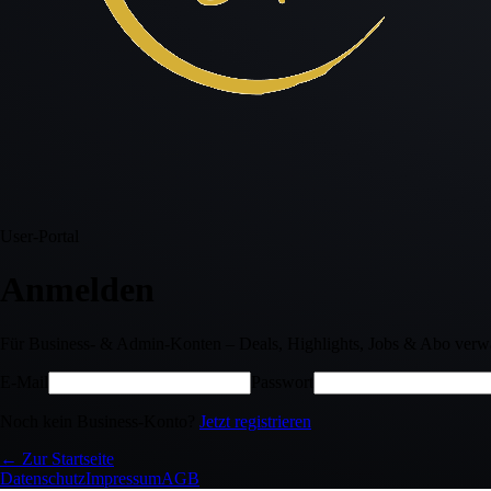
User-Portal
Anmelden
Für Business- & Admin-Konten – Deals, Highlights, Jobs & Abo verwa
E-Mail
Passwort
Noch kein Business-Konto?
Jetzt registrieren
← Zur Startseite
Datenschutz
Impressum
AGB