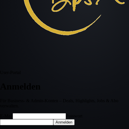
User-Portal
Anmelden
Für Business- & Admin-Konten – Deals, Highlights, Jobs & Abo
verwalten.
E-Mail
Passwort
Anmelden