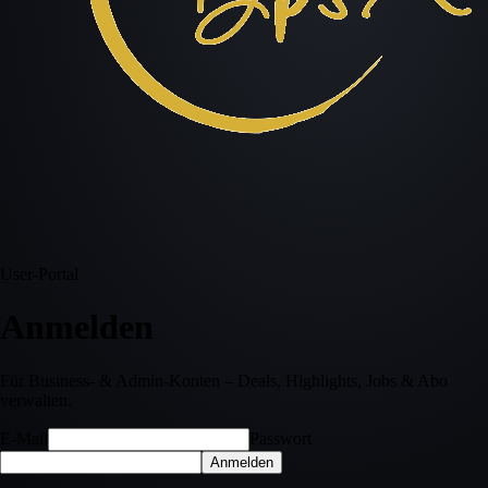
User-Portal
Anmelden
Für Business- & Admin-Konten – Deals, Highlights, Jobs & Abo
verwalten.
E-Mail
Passwort
Anmelden