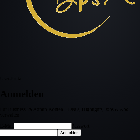
User-Portal
Anmelden
Für Business- & Admin-Konten – Deals, Highlights, Jobs & Abo
verwalten.
E-Mail
Passwort
Anmelden