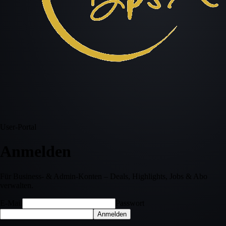
User-Portal
Anmelden
Für Business- & Admin-Konten – Deals, Highlights, Jobs & Abo
verwalten.
E-Mail
Passwort
Anmelden