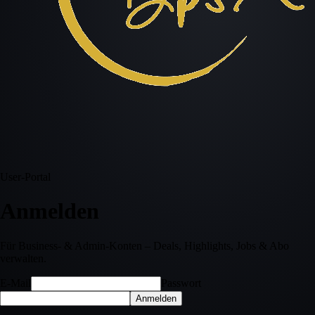
User-Portal
Anmelden
Für Business- & Admin-Konten – Deals, Highlights, Jobs & Abo
verwalten.
E-Mail
Passwort
Anmelden