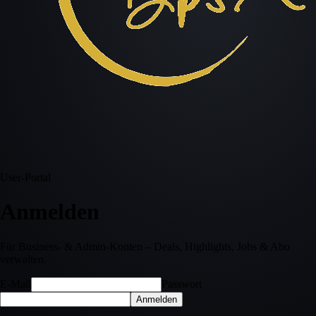
User-Portal
Anmelden
Für Business- & Admin-Konten – Deals, Highlights, Jobs & Abo
verwalten.
E-Mail
Passwort
Anmelden