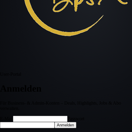
User-Portal
Anmelden
Für Business- & Admin-Konten – Deals, Highlights, Jobs & Abo
verwalten.
E-Mail
Passwort
Anmelden