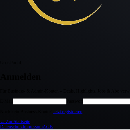
User-Portal
Anmelden
Für Business- & Admin-Konten – Deals, Highlights, Jobs & Abo verwa
E-Mail
Passwort
Noch kein Business-Konto?
Jetzt registrieren
← Zur Startseite
Datenschutz
Impressum
AGB