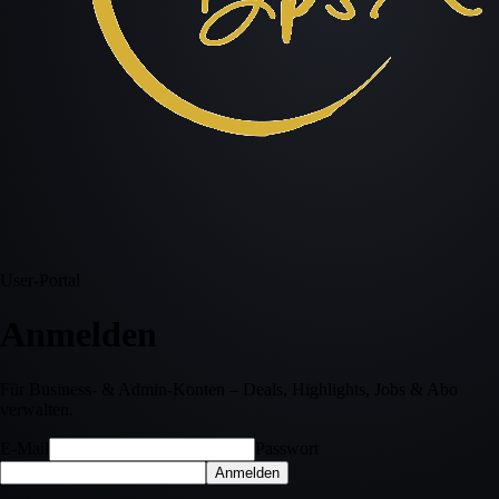
User-Portal
Anmelden
Für Business- & Admin-Konten – Deals, Highlights, Jobs & Abo
verwalten.
E-Mail
Passwort
Anmelden