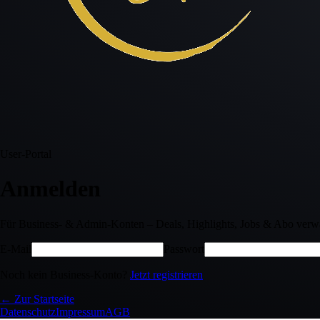
User-Portal
Anmelden
Für Business- & Admin-Konten – Deals, Highlights, Jobs & Abo verwa
E-Mail
Passwort
Noch kein Business-Konto?
Jetzt registrieren
← Zur Startseite
Datenschutz
Impressum
AGB